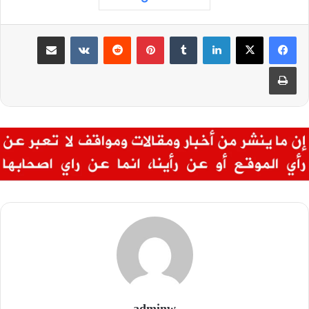
لينكدإن
‏Tumblr
بينتيريست
‏Reddit
‏VKontakte
مشاركة عبر البريد
طباعة
adminw