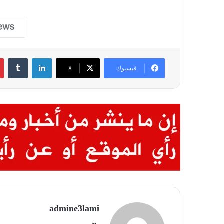
لينكدإن
فيسبوك
X
admine3lami