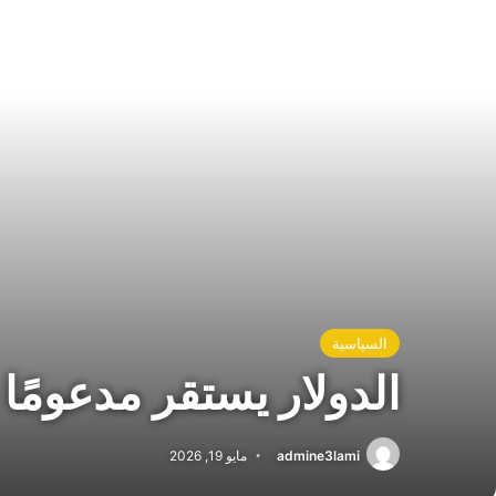
السياسية
الدولار يستقر مدعومًا 
admine3lami
مايو 19, 2026