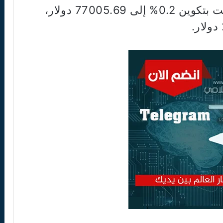
وفي سوق العملات المشفرة، ارتفعت بتكوين 0.2% إلى 77005.69 دولار،