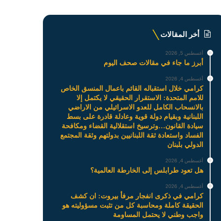
أخر المقالات
أغسطس 5, 2026
أبرز ما جاء في مقالات صحف اليوم
أغسطس 4, 2026
كرامي خلال استقباله القائم باعمال المنسق الخاص
للامم المتحدة: الاستقرار الحقيقي لا يكتمل إلا
بالانسحاب الكامل للعدو الاسرائيلي من الاراضي
اللبنانية وبقيام دولة قوية وعادلة قادرة على بسط
سيادة القانون…وترسيخ استقلالية القضاء ومكافحة
الفساد واستعادة ثقة اللبنانيين بدولتهم وثقة المجتمع
الدولي بلبنان
أغسطس 4, 2026
هل تعود طرابلس إلى الخارطة العالمية؟
أغسطس 4, 2026
كرامي في ذكرى انفجار مرفأ بيروت: ان كشف
الحقيقة كاملة ومحاسبة كل من تثبت مسؤوليته هو
واجب وطني لا يحتمل المساومة