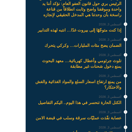
الرئيس بري حول قانون العفو العام: نؤكد أننا يد
واحدة وموقفنا واضح وثابت انطلاقاً من قناعة
راسخة بأن وحدتنا هي المدخل الحقيقي لإنجازه
أغسطس 3, 2026
إذا كنت متوجّهًا إلى بيروت غدًا… انتبه لهذه التدابير
أغسطس 3, 2026
الضمان يضخ مئات المليارات… وكركي يتحرك
أغسطس 3, 2026
تلوث جرثومي وأعطال كهربائية… معهد البحوث
يمنع دخول شحنات غير مطابقة
أغسطس 3, 2026
من يمنع ارتفاع اسعار السلع والمواد الغذائية والغش
والاحتكار؟
أغسطس 3, 2026
الكتل الحارة تنحسر في هذا اليوم.. اليكم التفاصيل
أغسطس 3, 2026
عصابة نفّذت عمليّات سرقة وسلب في قبضة الامن
أغسطس 3, 2026