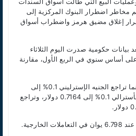
مليات البيع التي طالت أسواق السندات
يم مخاطر اضطرار البنوك المركزية إلى
مرار إغلاق مضيق هرمز واضطراب أسواق
ولار عند 158.895 ين، بعد بيانات حكومية صدرت اليوم الثلاثاء
 نمو الاقتصاد الياباني 2.1% على أساس سنوي في الربع الأول، مقارنة
واستقر اليورو عند 1.1650 دولار، بينما تراجع الجنيه الإسترليني 0.1% إلى
1.3427 دولار. كما انخفض الدولار الأسترالي 0.1% إلى 0.7164 دولار، وتراجع
لخارجية.