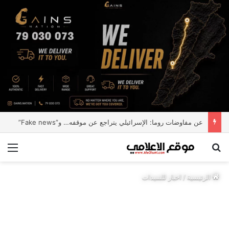
عن مفاوضات روما: الإسرائيلي يتراجع عن موقفه… و”Fake news”
بحث عن
الق
الرئيسية
/
اخبار للسيدات