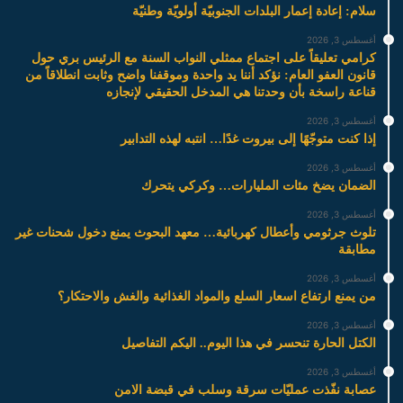
سلام: إعادة إعمار البلدات الجنوبيّة أولويّة وطنيّة
أغسطس 3, 2026
كرامي تعليقاً على اجتماع ممثلي النواب السنة مع الرئيس بري حول
قانون العفو العام: نؤكد أننا يد واحدة وموقفنا واضح وثابت انطلاقاً من
قناعة راسخة بأن وحدتنا هي المدخل الحقيقي لإنجازه
أغسطس 3, 2026
إذا كنت متوجّهًا إلى بيروت غدًا… انتبه لهذه التدابير
أغسطس 3, 2026
الضمان يضخ مئات المليارات… وكركي يتحرك
أغسطس 3, 2026
تلوث جرثومي وأعطال كهربائية… معهد البحوث يمنع دخول شحنات غير
مطابقة
أغسطس 3, 2026
من يمنع ارتفاع اسعار السلع والمواد الغذائية والغش والاحتكار؟
أغسطس 3, 2026
الكتل الحارة تنحسر في هذا اليوم.. اليكم التفاصيل
أغسطس 3, 2026
عصابة نفّذت عمليّات سرقة وسلب في قبضة الامن