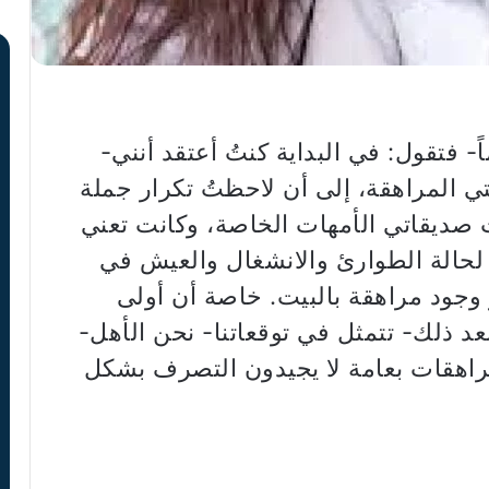
م عن ابنتها المراهقة-15 عاماً- فتقول: في البداية كنتُ أعتقد أنني-
 المراهقة، إلى أن لاحظتُ تكرار جملة
صديقاتي الأمهات الخاصة، وكانت تعني
ً لحالة الطوارئ والانشغال والعيش في
جود مراهقة بالبيت. خاصة أن أولى
عد ذلك- تتمثل في توقعاتنا- نحن الأهل-
لمراهقات بعامة لا يجيدون التصرف بشكل