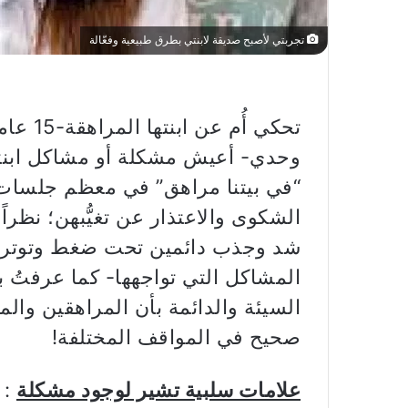
تجربتي لأصبح صديقة لابنتي بطرق طبيعية وفعّالة
تحكي أُ
وحدي- أعيش مشكلة أو مشاكل ابنتي
“في بيتنا مراهق” في معظم جلسات 
الشكوى والاعتذار عن تغيُّبهن؛ نظرا
شد وجذب دائمين تحت ضغط وتوتر و
المشاكل التي تواجهها- كما عرفتُ ب
السيئة والدائمة بأن المراهقين وا
صحيح في المواقف المختلفة!
علامات سلبية تشير لوجود مشكلة
: