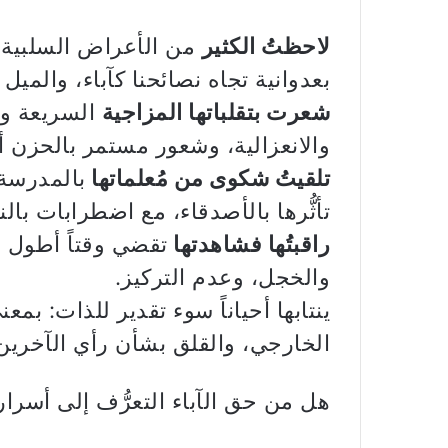
لاحظتُ الكثير
من الأعراض السلبية عل
بعدوانية تجاه نصائحنا كآباء، والميل 
شعرت بتقلباتها المزاجية
السريعة وال
والانعزالية، وشعور مستمر بالحزن أ
تلقيتُ شكوى من مُعلماتها
بالمدرسة 
تأثُّرها بالأصدقاء، مع اضطرابات بالن
راقبتُها فشاهدتها
تقضي وقتاً أطول بع
والخجل، وعدم التركيز.
ينتابها أحياناً سوء تقدير للذات: ب
الخارجي، والقلق بشأن رأي الآخرين
هل من حق الآباء التعرُّف إلى أسرار أ