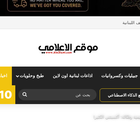
اللبنانية
جبيليات وكسروانيات
اذاعات لبنانية اون لاين
طبخ وحلويات
اخبا
10
بحث
الذكاء الاصطناعي
عن
ة وفعّالة: أكسبتني الكثير!