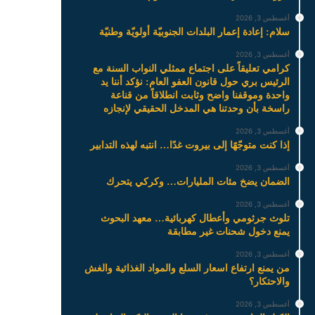
أغسطس 3, 2026
سلام: إعادة إعمار البلدات الجنوبيّة أولويّة وطنيّة
أغسطس 3, 2026
كرامي تعليقاً على اجتماع ممثلي النواب السنة مع
الرئيس بري حول قانون العفو العام: نؤكد أننا يد
واحدة وموقفنا واضح وثابت انطلاقاً من قناعة
راسخة بأن وحدتنا هي المدخل الحقيقي لإنجازه
أغسطس 3, 2026
إذا كنت متوجّهًا إلى بيروت غدًا… انتبه لهذه التدابير
أغسطس 3, 2026
الضمان يضخ مئات المليارات… وكركي يتحرك
أغسطس 3, 2026
تلوث جرثومي وأعطال كهربائية… معهد البحوث
يمنع دخول شحنات غير مطابقة
أغسطس 3, 2026
من يمنع ارتفاع اسعار السلع والمواد الغذائية والغش
والاحتكار؟
أغسطس 3, 2026