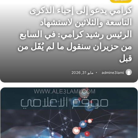
كرامي يدعو إلى إحياء الذكرى
التاسعة والثلاثين لاستشهاد
الرئيس رشيد كرامي: في السابع
من حزيران سنقول ما لم يُقَل من
قبل
admine3lami
مايو 31, 2026