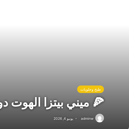
طبخ وحلويات
🍕 ميني بيتزا الهوت دو
adminw
يونيو 4, 2026