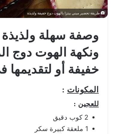
طريقة تحضير ميني بيتزا بالهوت دوج خفيفة ولذيذة
وصفة سهلة ولذيذة تج
ونكهة الهوت دوج الم
خفيفة أو لتقديمها ف
المكونات
:
للعجين
:
2 كوب دقيق
1 ملعقة كبيرة سكر