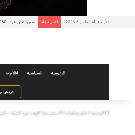
الأربعاء, أغسطس 5 2026
أخبار عاجلة
سوريا تعلن عودة 150 ألف مواطن عبر منفذ جوسية مع لبنان
الرئيسية
السياسية
اقلام
دردش مع 
الرئيسية
/
طبخ وحلويات
/
🍕 ميني بيتزا الهوت دوج الذهبية – لقي