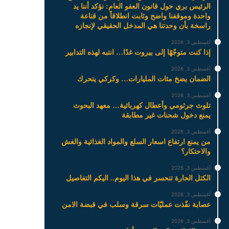
الرئيس بري حول قانون العفو العام: نؤكد أننا يد
واحدة وموقفنا واضح وثابت انطلاقاً من قناعة
راسخة بأن وحدتنا هي المدخل الحقيقي لإنجازه
أغسطس 3, 2026
إذا كنت متوجّهًا إلى بيروت غدًا… انتبه لهذه التدابير
أغسطس 3, 2026
الضمان يضخ مئات المليارات… وكركي يتحرك
أغسطس 3, 2026
تلوث جرثومي وأعطال كهربائية… معهد البحوث
يمنع دخول شحنات غير مطابقة
أغسطس 3, 2026
من يمنع ارتفاع اسعار السلع والمواد الغذائية والغش
والاحتكار؟
أغسطس 3, 2026
الكتل الحارة تنحسر في هذا اليوم.. اليكم التفاصيل
أغسطس 3, 2026
عصابة نفّذت عمليّات سرقة وسلب في قبضة الامن
أغسطس 3, 2026