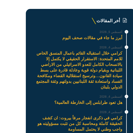
أخر المقالات
أغسطس 5, 2026
أبرز ما جاء في مقالات صحف اليوم
أغسطس 4, 2026
كرامي خلال استقباله القائم باعمال المنسق الخاص
للامم المتحدة: الاستقرار الحقيقي لا يكتمل إلا
بالانسحاب الكامل للعدو الاسرائيلي من الاراضي
اللبنانية وبقيام دولة قوية وعادلة قادرة على بسط
سيادة القانون…وترسيخ استقلالية القضاء ومكافحة
الفساد واستعادة ثقة اللبنانيين بدولتهم وثقة المجتمع
الدولي بلبنان
أغسطس 4, 2026
هل تعود طرابلس إلى الخارطة العالمية؟
أغسطس 4, 2026
كرامي في ذكرى انفجار مرفأ بيروت: ان كشف
الحقيقة كاملة ومحاسبة كل من تثبت مسؤوليته هو
واجب وطني لا يحتمل المساومة