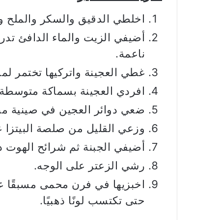
اخلطي الدقيق والسكر والملح و
أضيفي الزيت والماء الدافئ تدر
ناعمة.
غطي العجينة واتركيها تختمر لمدة 45–60 دقيقة حتى يتضاعف ح
افردي العجينة بسماكة متوسطة 
ضعي دوائر العجين في صينية مبط
وزعي القليل من صلصة البيتزا ع
أضيفي الجبنة ثم شرائح الهوت د
رشي الزعتر على الوجه.
حتى تكتسب لونًا ذهبيًا.