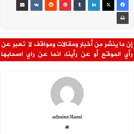
طباعة
admine3lami
موقع
الويب