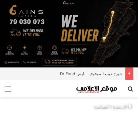
جورج ديب الموقوف… ليس Dr Food
بحث عن
الق
الرئيسية
/
السياسية