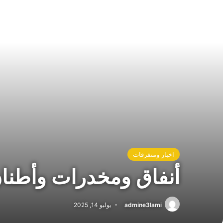
اخبار ومتفرقات
أنفاق ومخدرات وأطنان
admine3lami
يوليو 14, 2025