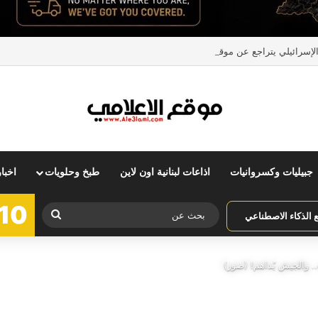
ائيلي يتراجع عن موقفه… و”Fake news”
جبيليات وكسروانيات
اذاعات لبنانية اون لاين
طبخ وحلويات
اخبا
10
بحث
الذكاء الاصطناعي
عن
 والجيش يُداهم! (صور)