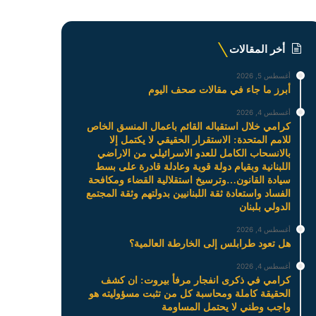
أخر المقالات
أغسطس 5, 2026
أبرز ما جاء في مقالات صحف اليوم
أغسطس 4, 2026
كرامي خلال استقباله القائم باعمال المنسق الخاص
للامم المتحدة: الاستقرار الحقيقي لا يكتمل إلا
بالانسحاب الكامل للعدو الاسرائيلي من الاراضي
اللبنانية وبقيام دولة قوية وعادلة قادرة على بسط
سيادة القانون…وترسيخ استقلالية القضاء ومكافحة
الفساد واستعادة ثقة اللبنانيين بدولتهم وثقة المجتمع
الدولي بلبنان
أغسطس 4, 2026
هل تعود طرابلس إلى الخارطة العالمية؟
أغسطس 4, 2026
كرامي في ذكرى انفجار مرفأ بيروت: ان كشف
الحقيقة كاملة ومحاسبة كل من تثبت مسؤوليته هو
واجب وطني لا يحتمل المساومة