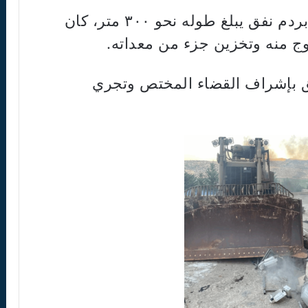
كما استقدم الجيش جرافة، فقامت بردم نفق يبلغ طوله نحو ٣٠٠ متر، كان
ج منه وتخزين جزء من معداته.
 بإشراف القضاء المختص وتجري