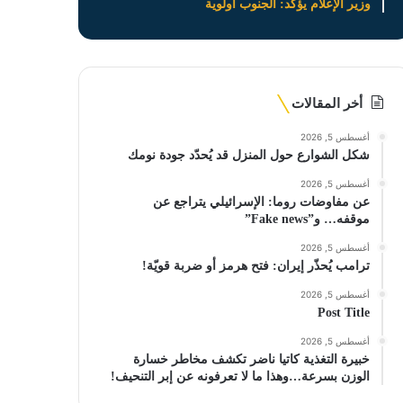
وزير الإعلام يؤكد: الجنوب أولوية
أخر المقالات
أغسطس 5, 2026
شكل الشوارع حول المنزل قد يُحدّد جودة نومك
أغسطس 5, 2026
عن مفاوضات روما: الإسرائيلي يتراجع عن
موقفه… و”Fake news”
أغسطس 5, 2026
ترامب يُحذّر إيران: فتح هرمز أو ضربة قويّة!
أغسطس 5, 2026
Post Title
أغسطس 5, 2026
خبيرة التغذية كاتيا ناضر تكشف مخاطر خسارة
الوزن بسرعة…وهذا ما لا تعرفونه عن إبر التنحيف!