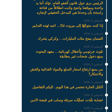
الرئيس بري حول قانون العفو العام: نؤكد أننا يد
واحدة وموقفنا واضح وثابت انطلاقاً من قناعة
راسخة بأن وحدتنا هي المدخل الحقيقي لإنجازه
أغسطس 3, 2026
إذا كنت متوجّهًا إلى بيروت غدًا… انتبه لهذه التدابير
أغسطس 3, 2026
الضمان يضخ مئات المليارات… وكركي يتحرك
أغسطس 3, 2026
تلوث جرثومي وأعطال كهربائية… معهد البحوث
يمنع دخول شحنات غير مطابقة
أغسطس 3, 2026
من يمنع ارتفاع اسعار السلع والمواد الغذائية والغش
والاحتكار؟
أغسطس 3, 2026
الكتل الحارة تنحسر في هذا اليوم.. اليكم التفاصيل
أغسطس 3, 2026
عصابة نفّذت عمليّات سرقة وسلب في قبضة الامن
أغسطس 3, 2026