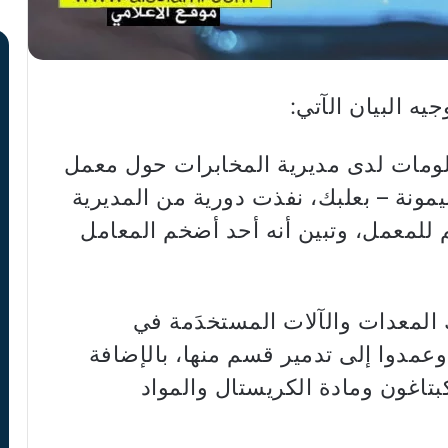
ه البيان الآتي:
20، بعد توافر معلومات لدى مديرية المخابرات حول معمل
مونة – بعلبك، نفذت دورية من المديرية
للمعمل، وتبين أنه أحد أضخم المعامل
لمعدات والآلات المستخدَمة في
 وزنها نحو ١٠ أطنان، وعمدوا إلى تدمير قسم منها، بالإضافة
اغون ومادة الكريستال والمواد