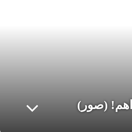
اهم! (صور)