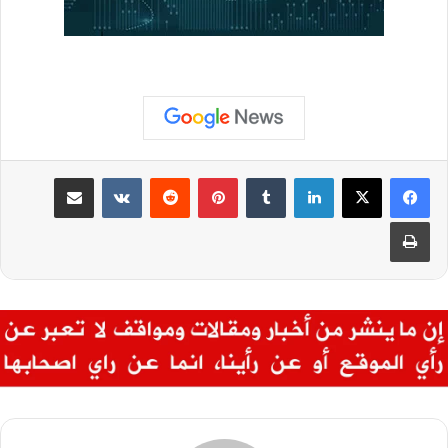
لينكدإن
‏Tumblr
بينتيريست
‏Reddit
‏VKontakte
مشاركة عبر البريد
طباعة