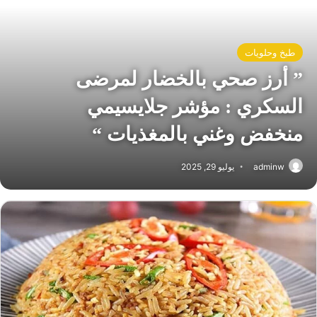
طبخ وحلويات
” أرز صحي بالخضار لمرضى
السكري : مؤشر جلايسيمي
منخفض وغني بالمغذيات “
adminw
يوليو 29, 2025