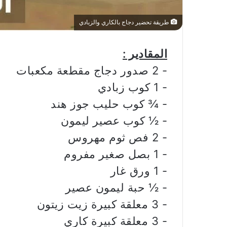
طريقة تحضير دجاج بالكاري والزبادي
المقادير :
‏- 2 صدور دجاج مقطعة مكعبات
‏- 1 كوب زبادي
‏- ¾ كوب حليب جوز هند
‏- ½ كوب عصير ليمون
‏- 2 فص ثوم مهروس
‏- 1 بصل صغير مفروم
‏- 1 ورق غار
‏- ½ حبة ليمون عصير
‏- 3 معلقة كبيرة زيت زيتون
‏- 3 معلقة كبيرة كاري