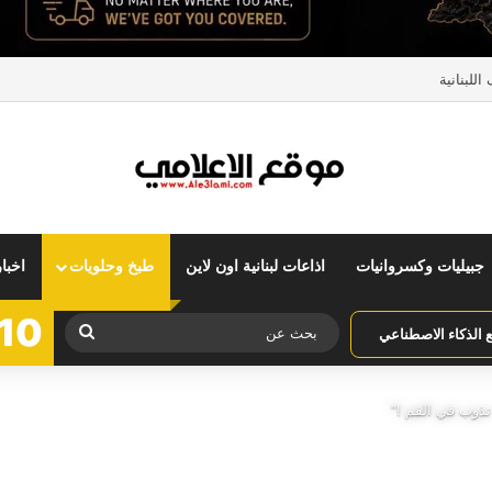
للبنانية
جبيليات وكسروانيات
اذاعات لبنانية اون لاين
طبخ وحلويات
اخبا
10
بحث
الذكاء الاصطناعي
عن
 تذوب في الفم !”