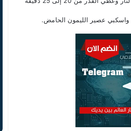
6 – اتركي الخليط يغلي ثم خففي النار وغطي القدر من 20 إلى 25 دقيقة