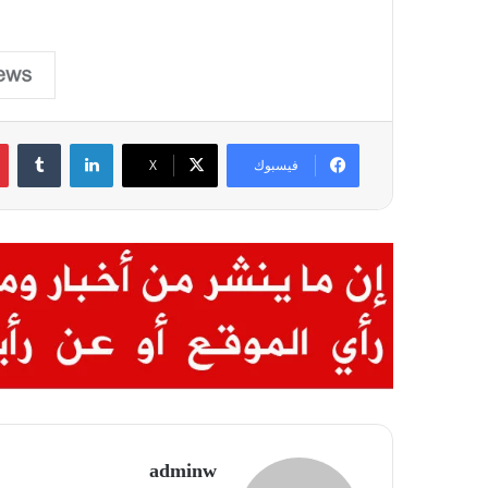
لينكدإن
‏Tumblr
فيسبوك
X
adminw