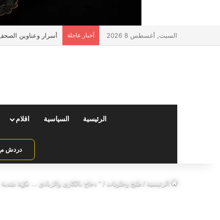
السبت, أغسطس 8 2026
أخبار عاجلة
أسرار وعناوين الصحف ا
الرئيسية
السياسية
اقلام
دردش مع 
الرئيسية
/
طبخ وحلويات
/
” دجاج بالكاري والزبادي … نكهة هندية