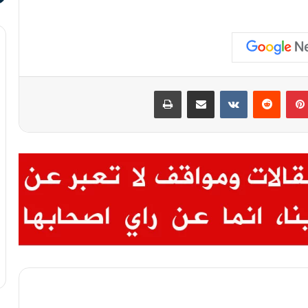
بينتيريست
‏Reddit
‏VKontakte
مشاركة عبر البريد
طباعة