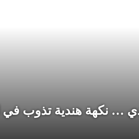
دي … نكهة هندية تذوب في ا