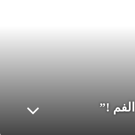
لفم !”