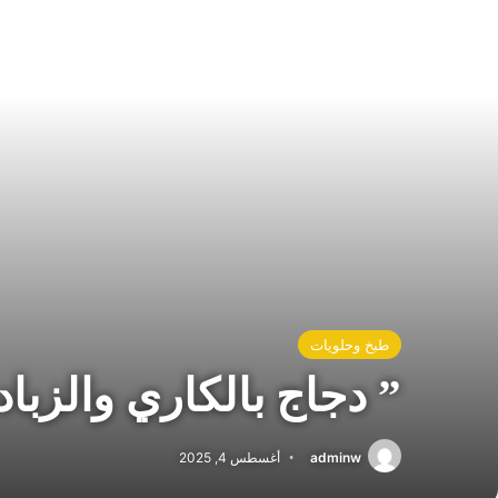
طبخ وحلويات
” دجاج بالكاري والزبا
adminw
أغسطس 4, 2025