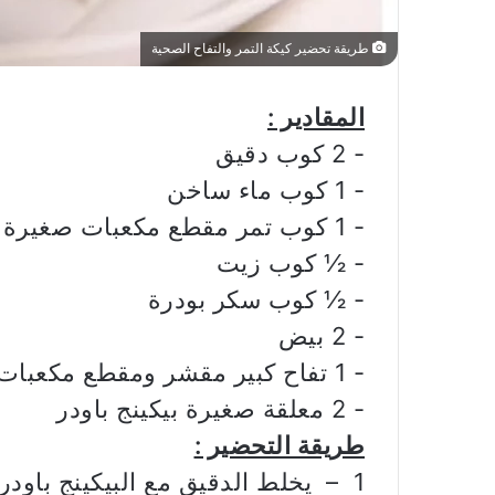
طريقة تحضير كيكة التمر والتفاح الصحية
المقادير :
‏- 2 كوب دقيق
‏- 1 كوب ماء ساخن
‏- 1 كوب تمر مقطع مكعبات صغيرة
‏- ½ كوب زيت
‏- ½ كوب سكر بودرة
‏- 2 بيض
‏- 1 تفاح كبير مقشر ومقطع مكعبات
‏- 2 معلقة صغيرة بيكينج باودر
طريقة التحضير :
1 – يخلط الدقيق مع البيكينج باودر في وعاء ويوضع جانباً.