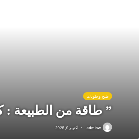
طبخ وحلويات
” طاقة من الطبيعة : كي
adminw
أكتوبر 9, 2025