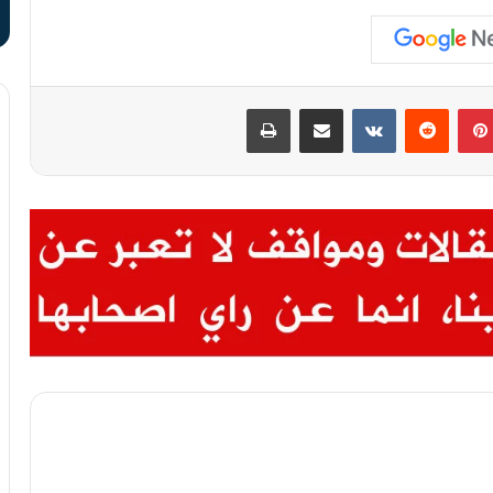
بينتيريست
‏Reddit
‏VKontakte
مشاركة عبر البريد
طباعة