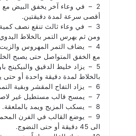
2 – في وعاء آخر يخفق البيض مع ا
أقصى سرعة لمدة دقيقتين.
3 – في وعاء ثالث تنقع نصف كمية ا
ومن ثم يهرس التمر بالخلاط اليدوي 
4 – يضاف التمر المهروس والزيت ت
مع الخفق المتواصل حتى يصبح الخلي
5 – يزاد خليط الدقيق والبيكينج باو
بالخلاط لمدة دقيقة واحدة أو حتى ي
6 – يزاد التفاح المقشر وبقية التمر ويحرك المزيج بالملعقة.
7 – يمسح قالب مستطيل غير لاصق بحجم (25 x 10 سنتيمتراً) بالزيت.
8 – يسكب المزيج ويمد بالملعقة.
الى 45 دقيقة أو حتى النضوج.