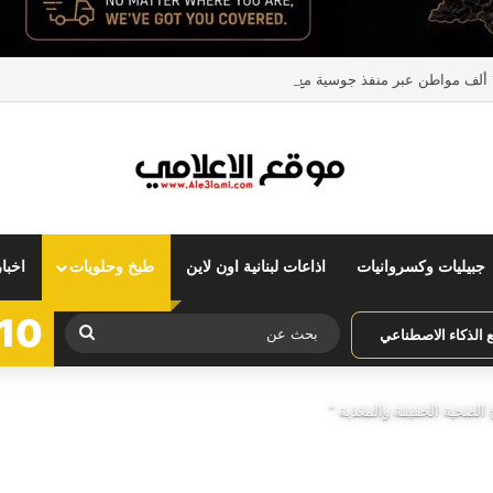
جبيليات وكسروانيات
اذاعات لبنانية اون لاين
طبخ وحلويات
اخبا
10
بحث
الذكاء الاصطناعي
عن
 الصحية الخفيفة والمغذية “