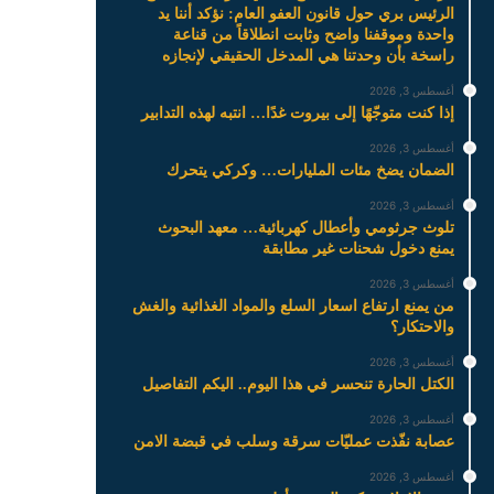
الرئيس بري حول قانون العفو العام: نؤكد أننا يد
واحدة وموقفنا واضح وثابت انطلاقاً من قناعة
راسخة بأن وحدتنا هي المدخل الحقيقي لإنجازه
أغسطس 3, 2026
إذا كنت متوجّهًا إلى بيروت غدًا… انتبه لهذه التدابير
أغسطس 3, 2026
الضمان يضخ مئات المليارات… وكركي يتحرك
أغسطس 3, 2026
تلوث جرثومي وأعطال كهربائية… معهد البحوث
يمنع دخول شحنات غير مطابقة
أغسطس 3, 2026
من يمنع ارتفاع اسعار السلع والمواد الغذائية والغش
والاحتكار؟
أغسطس 3, 2026
الكتل الحارة تنحسر في هذا اليوم.. اليكم التفاصيل
أغسطس 3, 2026
عصابة نفّذت عمليّات سرقة وسلب في قبضة الامن
أغسطس 3, 2026