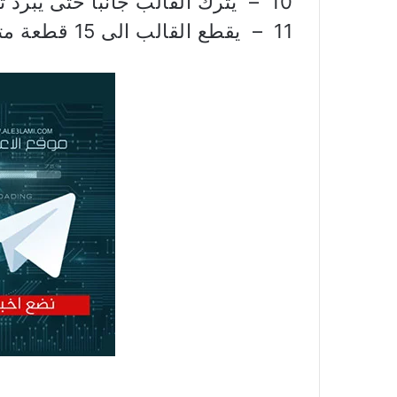
10 – يترك القالب جانباً حتى يبرد ثم يقلب في طبق التقديم.
11 – يقطع القالب الى 15 قطعة متساوية ويقدم.