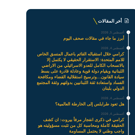
أخر المقالات
أغسطس 5, 2026
أبرز ما جاء في مقالات صحف اليوم
أغسطس 4, 2026
كرامي خلال استقباله القائم باعمال المنسق الخاص
للامم المتحدة: الاستقرار الحقيقي لا يكتمل إلا
بالانسحاب الكامل للعدو الاسرائيلي من الاراضي
اللبنانية وبقيام دولة قوية وعادلة قادرة على بسط
سيادة القانون…وترسيخ استقلالية القضاء ومكافحة
الفساد واستعادة ثقة اللبنانيين بدولتهم وثقة المجتمع
الدولي بلبنان
أغسطس 4, 2026
هل تعود طرابلس إلى الخارطة العالمية؟
أغسطس 4, 2026
كرامي في ذكرى انفجار مرفأ بيروت: ان كشف
الحقيقة كاملة ومحاسبة كل من تثبت مسؤوليته هو
واجب وطني لا يحتمل المساومة