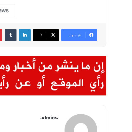
لينكدإن
‏Tumblr
فيسبوك
X
adminw