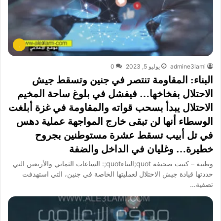
.
admine3lami
يوليو 5, 2023
0
البناء: المقاومة تنتصر في جنين وتسقط جيش
الاحتلال بفخاخها… فيفشل في بلوغ ساحة المخيم
الاحتلال يبدأ بسحب قواته والمقاومة في غزة أبلغت
الوسطاء أنها لن تبقى خارج المواجهة عملية دهس
في تل أبيب تسقط عشرة مستوطنين بجروح
خطيرة… وغليان في الداخل والضفة
وطنية – كتبت صحيفة quot;البناءquot;: الساعات الثماني والأربعين التي
حددتها قيادة جيش الاحتلال لعمليتها الخاصة في جنين، التي استهدفت
تصفية…