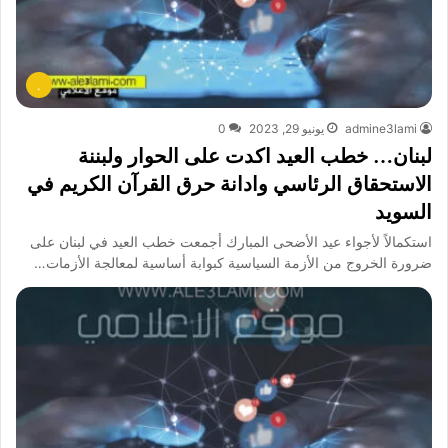
.
admine3lami
يونيو 29, 2023
0
لبنان… خطب العيد اكدت على الحوار ولبننة
الاستحقاق الرئاسي وادانة حرق القرآن الكريم في
السويد
استكمالاً لأجواء عيد الأضحى المبارك أجمعت خطب العيد في لبنان على
ضرورة الخروج من الأزمة السياسية كبوابة أساسية لمعالجة الأزمات…