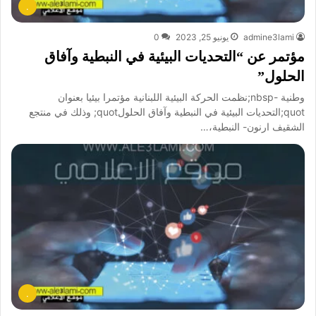
.
admine3lami
يونيو 25, 2023
0
مؤتمر عن “التحديات البيئية في النبطية وآفاق
الحلول”
وطنية -nbsp;نظمت الحركة البيئية اللبنانية مؤتمرا بيئيا بعنوان
quot;التحديات البيئية في النبطية وآفاق الحلولquot; وذلك في منتجع
الشقيف ارنون- النبطية،…
.