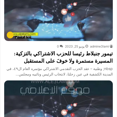
.
admine3lami
يونيو 25, 2023
0
تيمور جنبلاط رئيسا للحزب الاشتراكي بالتزكية:
المسيرة مستمرة ولا خوفَ على المستقبل
nbsp; وطنية – عقد الحزب التقدمي الاشتراكي مؤتمره العام ال٤٩، في
المدينة الكشفية في عين زحلتا، لانتخاب الرئيس ونائبيه ومجلس…