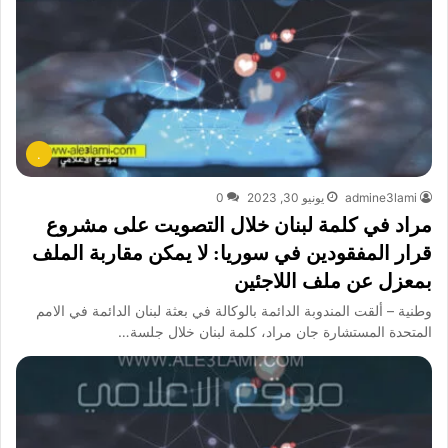
.
admine3lami
يونيو 30, 2023
0
مراد في كلمة لبنان خلال التصويت على مشروع
قرار المفقودين في سوريا: لا يمكن مقاربة الملف
بمعزل عن ملف اللاجئين
وطنية – ألقت المندوبة الدائمة بالوكالة في بعثة لبنان الدائمة في الامم
المتحدة المستشارة جان مراد، كلمة لبنان خلال جلسة…