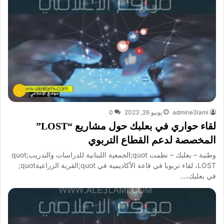
.
admine3lami
يونيو 26, 2023
0
لقاء حواري في بعلبك حول مشاريع “LOST”
المخصصة لدعم القطاع التربوي
وطنية – بعلبك – نظمت quot;الجمعية اللبنانية للدراسات والتدريبquot;
LOST، لقاء تربويا في قاعة الأكاديمية في quot;القرية الزراعيةquot;
في بعلبك،…