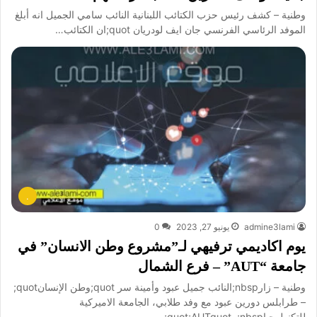
وطنية – كشف رئيس حزب الكتائب اللبنانية النائب سامي الجميل انه أبلغ
الموفد الرئاسي الفرنسي جان ايف لودريان quot;ان الكتائب…
.
admine3lami
يونيو 27, 2023
0
يوم اكاديمي ترفيهي لـ”مشروع وطن الانسان” في
جامعة “AUT” – فرع الشمال
وطنية – زارnbsp;النائب جميل عبود وأمينة سر quot;وطن الإنسانquot;
– طرابلس دورين عبود مع وفد طلابي، الجامعة الاميركية
للتكنولوجياnbsp;ـ quot;AUTquot;…