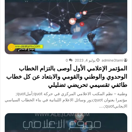
.
admine3lami
يوليو 4, 2023
0
المؤتمر الإعلامي الأول أوصى بالتزام الخطاب
الوحدوي والوطني والقومي والابتعاد عن كل خطاب
طائفي تقسيمي تحريضي تضليلي
وطنية – نظم المكتب الاعلامي المركزي في حركة quot;أملquot;
مؤتمرا بعنوان quot;دور وسائل الاعلام اللبنانية في بناء الخطاب السياسي
الايجابيquot;،…