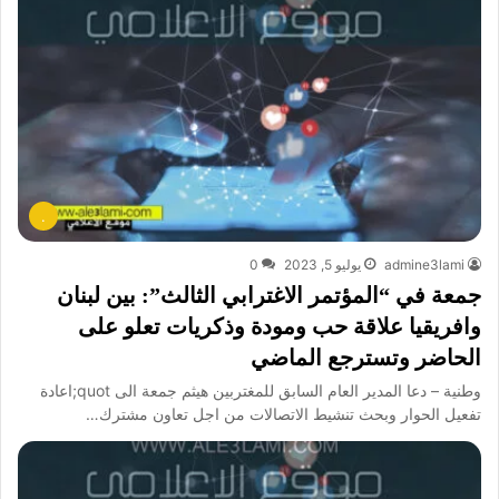
.
admine3lami
يوليو 5, 2023
0
جمعة في “المؤتمر الاغترابي الثالث”: بين لبنان
وافريقيا علاقة حب ومودة وذكريات تعلو على
الحاضر وتسترجع الماضي
وطنية – دعا المدير العام السابق للمغتربين هيثم جمعة الى quot;اعادة
تفعيل الحوار وبحث تنشيط الاتصالات من اجل تعاون مشترك…