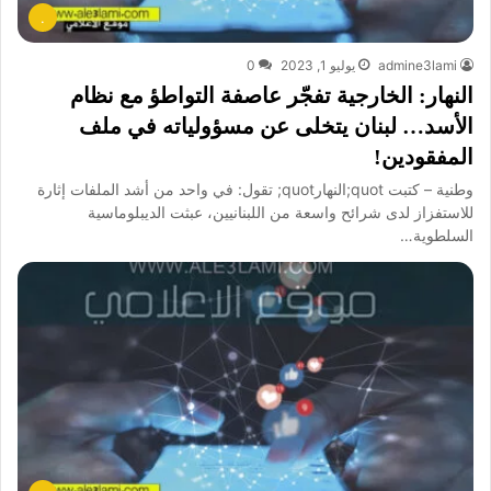
.
admine3lami
يوليو 1, 2023
0
النهار: الخارجية تفجّر عاصفة التواطؤ مع نظام
الأسد… لبنان يتخلى عن مسؤولياته في ملف
المفقودين!
وطنية – كتبت quot;النهارquot; تقول: في واحد من أشد الملفات إثارة
للاستفزاز لدى شرائح واسعة من اللبنانيين، عبثت الديبلوماسية
السلطوية…