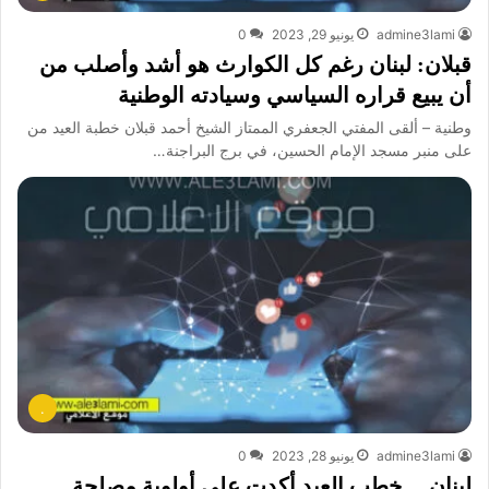
admine3lami
يونيو 29, 2023
0
قبلان: لبنان رغم كل الكوارث هو أشد وأصلب من
أن يبيع قراره السياسي وسيادته الوطنية
وطنية – ألقى المفتي الجعفري الممتاز الشيخ أحمد قبلان خطبة العيد من
على منبر مسجد الإمام الحسين، في برج البراجنة…
.
admine3lami
يونيو 28, 2023
0
لبنان… خطب العيد أكدت على أولوية مصلحة