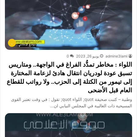
.
admine3lami
يونيو 26, 2023
0
اللواء : مخاطر تمدُّد الفراغ في الواجهة.. ومتاريس
تسبق عودة لودريان انتقال هادئ لزعامة المختارة
إلى تيمور من الكتلة إلى الحزب.. ولا رواتب للقطاع
العام قبل الأضحى
وطنية – كتبت صحيفة quot; اللواء quot; تقول : في وقت تعتبر القوى
المسيحية ذات الغالبية في المجلس النيابي ان…