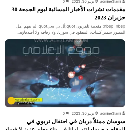
admine3lami
يونيو 30, 2023
0
مقدمات نشرات الأخبار المسائية ليوم الجمعة 30
حزيران 2023
nbsp; nbsp; مقدمة تلفزيون quot;أل بي سيquot; لم يفهم أهل
المصور سمير كساب، المفقود في سوريا، ولا رفاقه ولا أصدقاؤه…
.
admine3lami
يونيو 30, 2023
0
سوسان ممثلاً دريان في احتفال تربوي في
المقاصد صيدا: انتم املنا في بناء وطن عزيز لا فساد