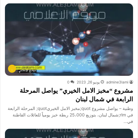
.
admine3lami
يونيو 26, 2023
0
مشروع “مخبز الامل الخيري” يواصل المرحلة
الرابعة في ‏شمال لبنان
وطنية – يواصل مشروع quot;مخبز الامل الخيريquot; المرحلة الرابعة
في rlm;شمال لبنان، بتوزيع 25،000 ربطة خبز يومياً للعائلات القاطنة
في…