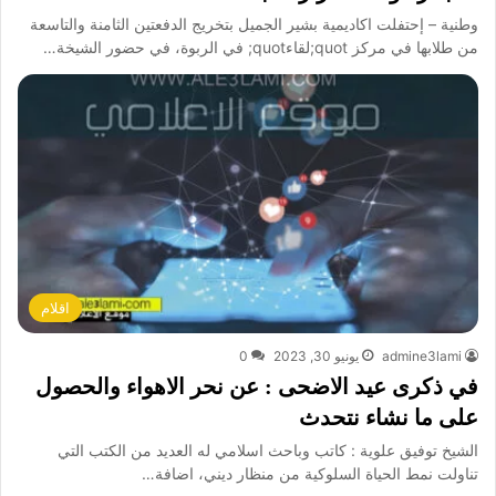
وطنية – إحتفلت اكاديمية بشير الجميل بتخريج الدفعتين الثامنة والتاسعة
من طلابها في مركز quot;لقاءquot; في الربوة، في حضور الشيخة…
اقلام
admine3lami
يونيو 30, 2023
0
في ذكرى عيد الاضحى : عن نحر الاهواء والحصول
على ما نشاء نتحدث
الشيخ توفيق علوية : كاتب وباحث اسلامي له العديد من الكتب التي
تناولت نمط الحياة السلوكية من منظار ديني، اضافة…