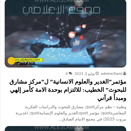
.
admine3lami
يوليو 5, 2023
0
مؤتمر”الغدير والعلوم الانسانية” ل”مركز مشارق
للبحوث” الخطيب: للالتزام بوحدة الامة كأمر إلهي
ومبدأ قرآني
وطنية – نظم مركزquot; مشارق للبحوث والدراسات الفكرية
المعاصرةquot; مؤتمر quot;الغدير والعلوم الإنسانيةquot; (غديرية
بيروت 2023) في مجمع الامام الصادق…