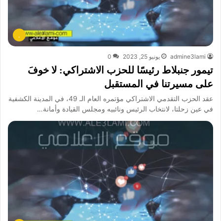
.
admine3lami
يونيو 25, 2023
0
تيمور جنبلاط رئيسًا للحزب الاشتراكي: لا خوفَ
على مسيرتنا في المستقبل
عقد الحزب التقدمي الاشتراكي مؤتمره العام الـ 49، في المدينة الكشفية
في عين زحلتا، لانتخاب الرئيس ونائبيه ومجلس القيادة وأمانة…