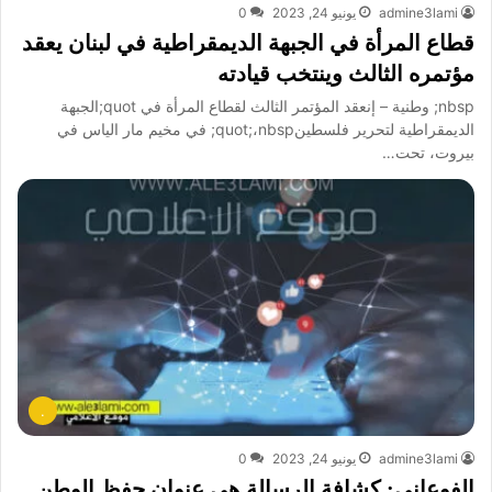
admine3lami
يونيو 24, 2023
0
قطاع المرأة في الجبهة الديمقراطية في لبنان يعقد
مؤتمره الثالث وينتخب قيادته
nbsp; وطنية – إنعقد المؤتمر الثالث لقطاع المرأة في quot;الجبهة
الديمقراطية لتحرير فلسطينquot;،nbsp; في مخيم مار الياس في
بيروت، تحت…
.
admine3lami
يونيو 24, 2023
0
الفوعاني: كشافة الرسالة هي عنوان حفظ الوطن