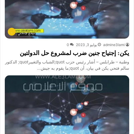
.
admine3lami
يوليو 3, 2023
0
يكن: إجتياح جنين ضرب لمشروع حل الدولتين
وطنية – طرابلس – أشار رئيس حزب quot;الشباب والتغييرquot; الدكتور
سالم فتحي يكن في بيان، أن quot;ما يقوم به جيش…