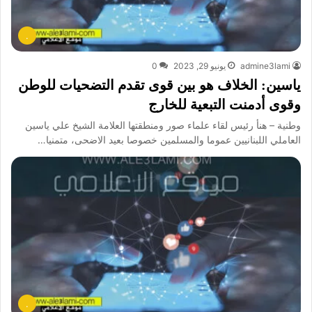
.
admine3lami
يونيو 29, 2023
0
ياسين: الخلاف هو بين قوى تقدم التضحيات للوطن
وقوى أدمنت التبعية للخارج
وطنية – هنأ رئيس لقاء علماء صور ومنطقتها العلامة الشيخ علي ياسين
العاملي اللبنانيين عموما والمسلمين خصوصا بعيد الاضحى، متمنيا…
.