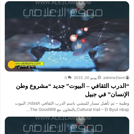
.
admine3lami
يونيو 30, 2023
0
“الدرب الثقافي – البيوت” جديد “مشروع وطن
الإنسان” في جبيل
وطنية – تم تأهيل مسار للمشي باسم الدرب الثقافي ndash; البيوت
Cultural trail – El Byut nbsp;بالتعاون مع The GoodWill…